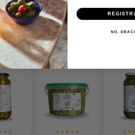
REGISTR
NO, GRAC
6 Otros Productos En La Misma Categorí









