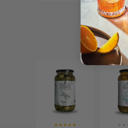
1






