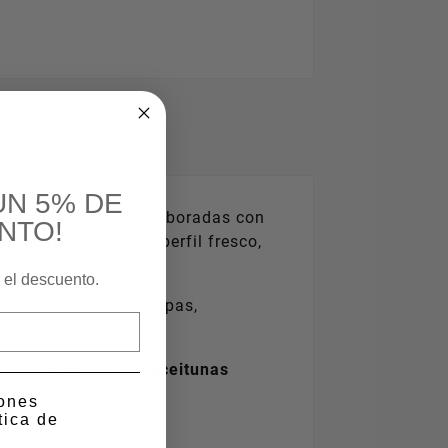
UN 5% DE
adicional andaluz. Elaboradas con
NTO!
áticas, ofrecen un perfil fresco,
r el descuento.
s para aperitivos, tapas,
para quienes buscan
aceitunas
iones
tica de