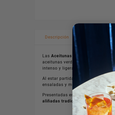
Descripción
Detalles de
Las
Aceitunas Partidas Aliñadas –
aceitunas verdes partidas y aliñada
intenso y ligeramente picante.
Al estar partidas, absorben mejor e
ensaladas y mesas mediterráneas, 
Presentadas en
tarro de vidrio de 
aliñadas tradicionales
, con carácte