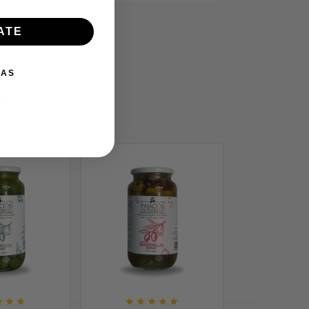
ATE
IAS
a:









