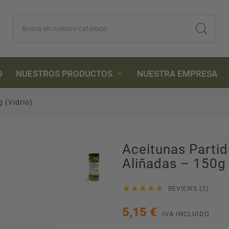
O
NUESTROS PRODUCTOS
NUESTRA EMPRESA
 (Vidrio)
Aceitunas Parti
Aliñadas – 150g 





REVIEWS (2)
5,15 €
IVA INCLUIDO