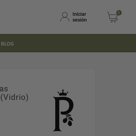
0
Iniciar
sesión
BLOG
das
(Vidrio)