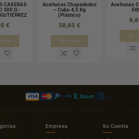
S CASERAS
Aceitunas Chupadedos
Aceitunas 
 500 G -
– Cubo 4,5 Kg
50
 GUTIÉRREZ
(Plástico)
6,6
50 €
38,65 €
C
CESTA
CESTA
gorías
Empresa
Su Cuenta