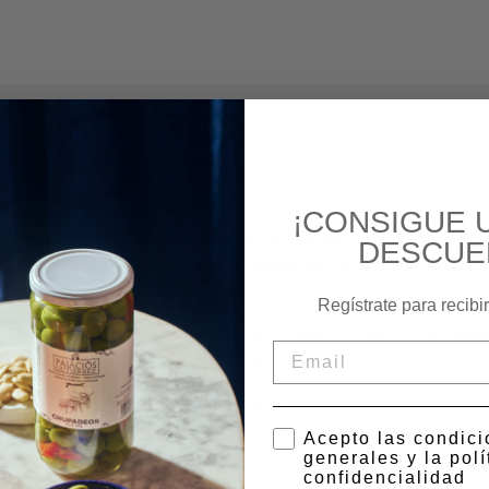
l producto
Revisión
¡CONSIGUE 
 150g (Vidrio)
son una auténtica expresión del sabor tr
DESCUE
s con una mezcla natural de especias, ajo y hierbas arom
Regístrate para recibi
l aliño, potenciando su sabor en cada bocado. Son ideale
Email
aportando un toque casero y auténtico.
150g
, conservan toda su frescura y calidad. Perfectas 
r y sabor equilibrado.
*
Acepto las condic
generales y la polí
confidencialidad