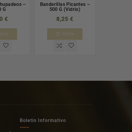
Chupadeos –
Banderillas Picantes –
ACEITUNA
0 G
500 G (Vidrio)
SABOR ANC
- PALACIOS
0 €
8,25 €
10,3
ESTA
CESTA
C
Boletin Informativo