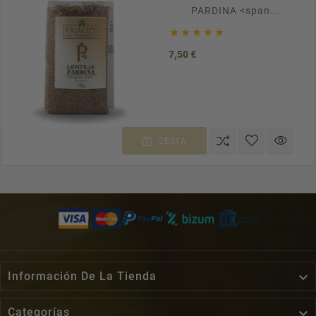
PARDINA <span...





Precio
7,50 €
CESTA

Información De La Tienda

Categorías