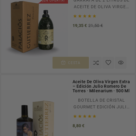
¡EN OFERTA!
ACEITE DE OLIVA VIRGEN
EXTRA. ENVÍOS





GRATUITOS A TODA
Precio
Precio
19,35 €
21,50 €
ESPAÑA EN PEDIDOS
base
SUPERIORES A 100€.
RECÍBELO EN CASA EN
TAN SOLO 24/48H.
CESTA
Aceite De Oliva Virgen Extra
– Edición Julio Romero De
Torres · Milenarium · 500 Ml
BOTELLA DE CRISTAL
GOURMET EDICIÓN JULIO
ROMERO DE ACEITE DE





OLIVA VIRGEN EXTRA.
Precio
8,80 €
ENVÍOS GRATUITOS A
TODA ESPAÑA EN