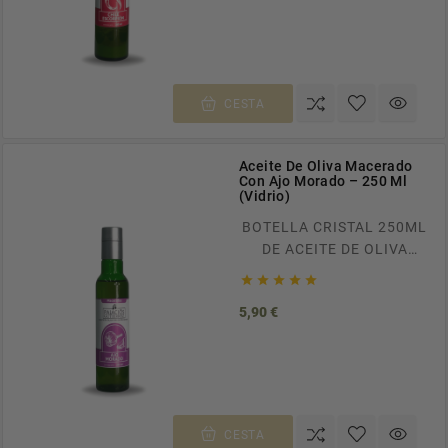
GRATUITOS A TODA
ESPAÑA EN PEDIDOS
SUPERIORES A 100€.
RECÍBELO EN CASA EN
TAN SOLO 24/48H.
CESTA
Aceite De Oliva Macerado
Con Ajo Morado – 250 Ml
(Vidrio)
BOTELLA CRISTAL 250ML
DE ACEITE DE OLIVA
VIRGEN EXTRA





MACERADO AL AJO
Precio
5,90 €
MORADO ENVÍOS
GRATUITOS A TODA
ESPAÑA EN PEDIDOS
SUPERIORES A 100€.
RECÍBELO EN CASA EN
TAN SOLO 24/48H.
CESTA