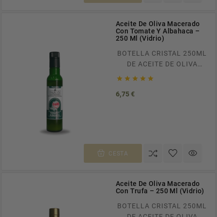
Aceite De Oliva Macerado
Con Tomate Y Albahaca –
250 Ml (Vidrio)
BOTELLA CRISTAL 250ML
DE ACEITE DE OLIVA
VIRGEN EXTRA





MACERADO EN TOMATE
Precio
6,75 €
SECO Y ALBAHACA
ENVÍOS GRATUITOS A
TODA ESPAÑA EN
PEDIDOS SUPERIORES A
100€. RECÍBELO EN CASA
EN TAN SOLO 24/48H.
CESTA
Aceite De Oliva Macerado
Con Trufa – 250 Ml (Vidrio)
BOTELLA CRISTAL 250ML
DE ACEITE DE OLIVA