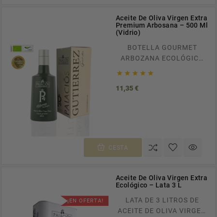
Aceite De Oliva Virgen Extra
Premium Arbosana – 500 Ml
(Vidrio)
BOTELLA GOURMET
ARBOZANA ECOLÓGICO
DE 500ML DE ACEITE DE





OLIVA VIRGEN EXTRA.
Precio
11,35 €
ENVÍOS GRATUITOS A
TODA ESPAÑA EN
PEDIDOS SUPERIORES A
100€. RECÍBELO EN CASA
EN TAN SOLO 24/48H.
CESTA
Aceite De Oliva Virgen Extra
Ecológico – Lata 3 L
LATA DE 3 LITROS DE
¡EN OFERTA!
ACEITE DE OLIVA VIRGEN