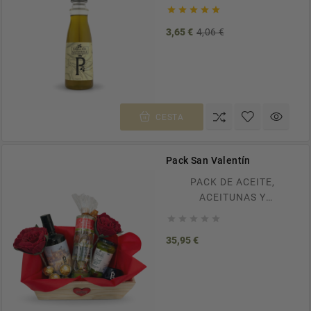
OLIVA VIRGEN EXTRA.





ENVÍOS GRATUITOS A
Precio
Precio
3,65 €
4,06 €
TODA ESPAÑA EN
base
PEDIDOS SUPERIORES A
100€. RECÍBELO EN CASA
EN TAN SOLO 24/48H.
CESTA
Pack San Valentín
PACK DE ACEITE,
ACEITUNAS Y
MACERADOS





Precio
35,95 €