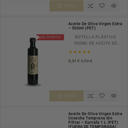
CESTA
Aceite De Oliva Virgen Extra
– 500ml (PET)
BOTELLA PLÁSTICO
¡EN OFERTA!
500ML DE ACEITE DE
OLIVA VIRGEN EXTRA.





ENVÍOS GRATUITOS A
Precio
Precio
5,31 €
5,90 €
TODA ESPAÑA EN
base
PEDIDOS SUPERIORES A
100€. RECÍBELO EN CASA
EN TAN SOLO 24/48H.
CESTA
Aceite De Oliva Virgen Extra
Cosecha Temprana Sin
Filtrar – Garrafa 1 L (PET)
(FUERA DE TEMPORADA)