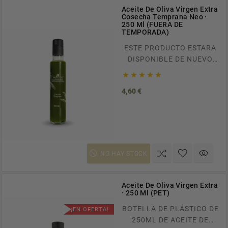
Aceite De Oliva Virgen Extra
Cosecha Temprana Neo ·
250 Ml (FUERA DE
TEMPORADA)
ESTE PRODUCTO ESTARA
DISPONIBLE DE NUEVO
APROXIMADAMENTE EN





EL MES DE OCTUBRE
Precio
4,60 €
BOTELLA CRISTAL 250ML
DE ACEITE DE OLIVA
VIRGEN EXTRA. ENVÍOS
GRATUITOS A TODA
ESPAÑA EN PEDIDOS
SUPERIORES A 100€.
NO HAY STOCK
RECÍBELO EN CASA EN
TAN SOLO 24/48H.
Aceite De Oliva Virgen Extra
· 250 Ml (PET)
BOTELLA DE PLÁSTICO DE
¡EN OFERTA!
250ML DE ACEITE DE