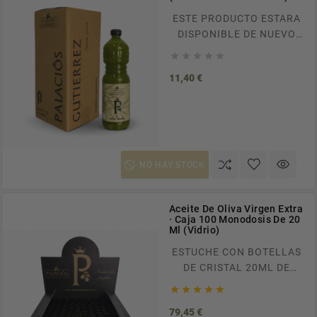
ESTE PRODUCTO ESTARA
DISPONIBLE DE NUEVO
APROXIMADAMENTE EN





EL MES DE OCTUBRE
Precio
11,40 €
BOTELLA PLÁSTICO 1L DE
ACEITE DE OLIVA VIRGEN
EXTRA. ENVÍOS
GRATUITOS A TODA
ESPAÑA EN PEDIDOS
SUPERIORES A 100€.
NO HAY STOCK
RECÍBELO EN CASA EN
TAN SOLO 24/48H.
Aceite De Oliva Virgen Extra
· Caja 100 Monodosis De 20
Ml (Vidrio)
ESTUCHE CON BOTELLAS
DE CRISTAL 20ML DE
ACEITE DE OLIVA VIRGEN





EXTRA ENVÍOS
Precio
79,45 €
GRATUITOS A TODA