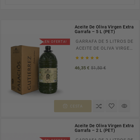
Aceite De Oliva Virgen Extra
Garrafa – 5 L (PET)
GARRAFA DE 5 LITROS DE
¡EN OFERTA!
ACEITE DE OLIVA VIRGEN
EXTRA. ENVÍOS





GRATUITOS A TODA
Precio
Precio
46,35 €
51,50 €
ESPAÑA EN PEDIDOS
base
SUPERIORES A 100€.
RECÍBELO EN CASA EN
TAN SOLO 24/48H.
CESTA
Aceite De Oliva Virgen Extra
Garrafa – 2 L (PET)
GARRAFA DE 2 LITROS DE