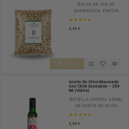
BOLSA DE 1KG DE
GARBANZOS. ENVÍOS
GRATUITOS A TODA





ESPAÑA EN PEDIDOS
Precio
6,45 €
SUPERIORES A 100€.
RECÍBELO EN CASA EN
TAN SOLO 24/48H.
CESTA
Aceite De Oliva Macerado
Con Chile Escorpión – 250
Ml (Vidrio)
BOTELLA CRISTAL 250ML
DE ACEITE DE OLIVA
VIRGEN EXTRA





MACERADO EN CHILE
Precio
5,90 €
ECORPIÓN ENVÍOS