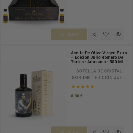
ESPAÑA EN PEDIDOS
SUPERIORES A 100€.
RECÍBELO EN CASA EN
TAN SOLO 24/48H.
CESTA
Aceite De Oliva Virgen Extra
– Edición Julio Romero De
Torres · Arbosana · 500 Ml
BOTELLA DE CRISTAL
GORUMET EDICIÓN JULIO
ROMERO DE ACEITE DE





OLIVA VIRGEN EXTRA.
Precio
8,80 €
ENVÍOS GRATUITOS A
TODA ESPAÑA EN
PEDIDOS SUPERIORES A
100€. RECÍBELO EN CASA
EN TAN SOLO 24/48H.
CESTA