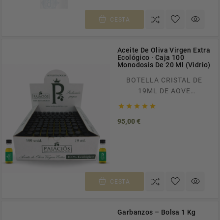
CESTA
Aceite De Oliva Virgen Extra
Ecológico · Caja 100
Monodosis De 20 Ml (Vidrio)
BOTELLA CRISTAL DE
19ML DE AOVE
ECOLÓGICO ENVÍOS





GRATUITOS A TODA
Precio
95,00 €
ESPAÑA EN PEDIDOS
SUPERIORES A 100€.
RECÍBELO EN CASA EN
TAN SOLO 24/48H.
CESTA
Garbanzos – Bolsa 1 Kg