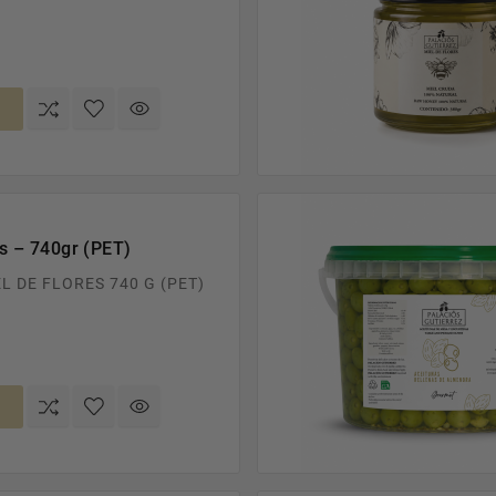
io
es – 740gr (PET)
L DE FLORES 740 G (PET)
io