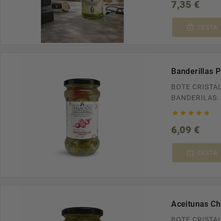
Preci
7,35 €
CESTA
Banderillas P
BOTE CRISTA
BANDERILAS. ENVÍOS GRATUITOS 
TODA ESPAÑA





A 100€. RECÍBELO EN CASA EN TAN SOLO
Preci
6,09 €
24/48H.
CESTA
Aceitunas Ch
BOTE CRISTA