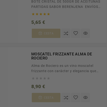
BOTE CRISTAL DE 500GR DE ACEITUNAS
PARTIDAS SABOR BERENJENA ENVÍOS
GRATUITOS A TODA ESPAÑA EN PEDIDOS





SUPERIORES A 100€. RECÍBELO EN CASA
Precio
5,65 €
EN TAN SOLO 24/48H.
CESTA
MOSCATEL FRIZZANTE ALMA DE
ROCIERO
Alma de Rociero es un vino moscatel
frizzante con carácter y elegancia que
nace de la pasión por la tierra y la





tradición. Refrescante, equilibrado y
Precio
8,90 €
memorable.
CESTA