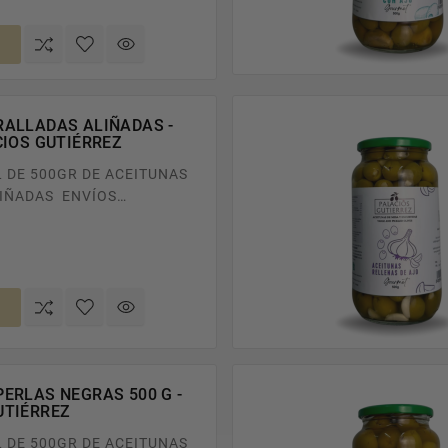
RALLADAS ALIÑADAS -
CIOS GUTIÉRREZ
L DE 500GR DE ACEITUNAS
DAS ENVÍOS
 TODA ESPAÑA EN PEDIDOS
ÍBELO EN CASA
o
 24/48H.
ERLAS NEGRAS 500 G -
UTIÉRREZ
L DE 500GR DE ACEITUNAS