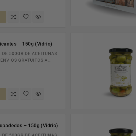
o
icantes – 150g (Vidrio)
L DE 500GR DE ACEITUNAS
A
 EN PEDIDOS SUPERIORES
o
upadedos – 150g (Vidrio)
L DE 500GR DE ACEITUNAS