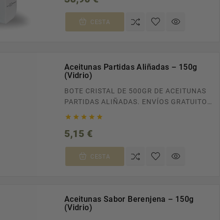
SUPERIORES A 100€. RECÍBELO EN CASA
EN TAN SOLO 24/48H.
CESTA
Aceitunas Partidas Aliñadas – 150g
(Vidrio)
BOTE CRISTAL DE 500GR DE ACEITUNAS
PARTIDAS ALIÑADAS. ENVÍOS GRATUITOS
A TODA ESPAÑA EN PEDIDOS





SUPERIORES A 100€. RECÍBELO EN CASA
Precio
5,15 €
EN TAN SOLO 24/48H.
CESTA
Aceitunas Sabor Berenjena – 150g
(Vidrio)