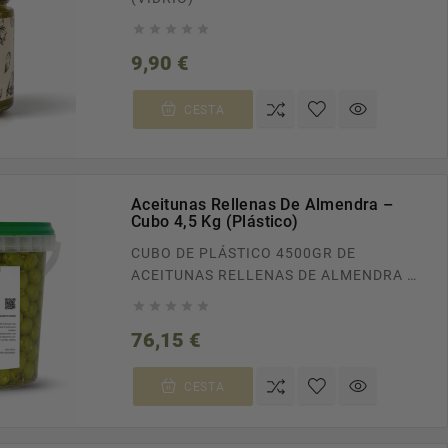





Precio
9,90 €
CESTA
Aceitunas Rellenas De Almendra –
Cubo 4,5 Kg (Plástico)
CUBO DE PLÁSTICO 4500GR DE
ACEITUNAS RELLENAS DE ALMENDRA
ENVÍOS GRATUITOS A TODA ESPAÑA EN





PEDIDOS SUPERIORES A 100€. RECÍBELO
Precio
76,15 €
EN CASA EN TAN SOLO 24/48H.
CESTA