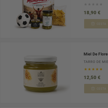





Prec
18,90 €
CESTA
Miel De Flor
TARRO DE MIE





Prec
12,50 €
CESTA