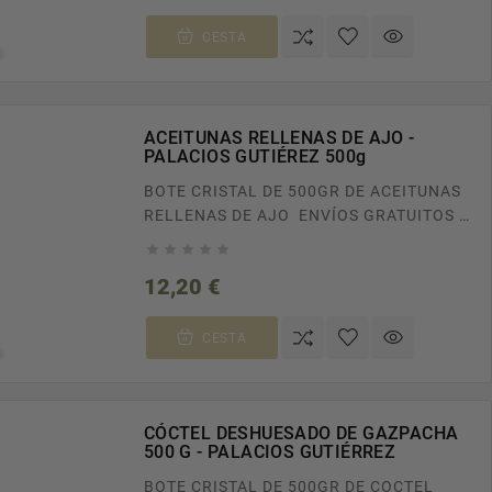
CESTA
ACEITUNAS RELLENAS DE AJO -
PALACIOS GUTIÉREZ 500g
BOTE CRISTAL DE 500GR DE ACEITUNAS
RELLENAS DE AJO ENVÍOS GRATUITOS A
TODA ESPAÑA EN PEDIDOS SUPERIORES





A 100€. RECÍBELO EN CASA EN TAN SOLO
Precio
12,20 €
24/48H.
CESTA
CÓCTEL DESHUESADO DE GAZPACHA
500 G - PALACIOS GUTIÉRREZ
BOTE CRISTAL DE 500GR DE COCTEL