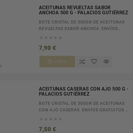
ACEITUNAS REVUELTAS SABOR
ANCHOA 500 G - PALACIOS GUTIÉRREZ
BOTE CRISTAL DE 500GR DE ACEITUNAS
REVUELTAS SABOR ANCHOA ENVÍOS
GRATUITOS A TODA ESPAÑA EN PEDIDOS





SUPERIORES A 100€. RECÍBELO EN CASA
Precio
7,90 €
EN TAN SOLO 24/48H.
CESTA
ACEITUNAS CASERAS CON AJO 500 G -
PALACIOS GUTIÉRREZ
BOTE CRISTAL DE 500GR DE ACEITUNAS
CON AJO CASERAS ENVÍOS GRATUITOS A
TODA ESPAÑA EN PEDIDOS SUPERIORES





A 100€. RECÍBELO EN CASA EN TAN SOLO
Precio
7,50 €
24/48H.