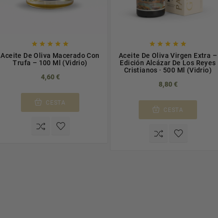










Aceite De Oliva Macerado Con
Aceite De Oliva Virgen Extra –
Trufa – 100 Ml (Vidrio)
Edición Alcázar De Los Reyes
Cristianos · 500 Ml (Vidrio)
4,60 €
8,80 €
CESTA
CESTA