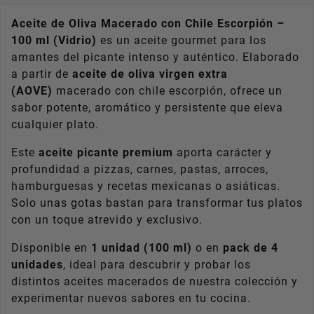
Aceite de Oliva Macerado con Chile Escorpión –
100 ml (Vidrio)
es un aceite gourmet para los
amantes del picante intenso y auténtico. Elaborado
a partir de
aceite de oliva virgen extra
(AOVE)
macerado con chile escorpión, ofrece un
sabor potente, aromático y persistente que eleva
cualquier plato.
Este
aceite picante premium
aporta carácter y
profundidad a pizzas, carnes, pastas, arroces,
hamburguesas y recetas mexicanas o asiáticas.
Solo unas gotas bastan para transformar tus platos
¡CONSIGUE UN 5% DE
con un toque atrevido y exclusivo.
DESCUENTO!
Disponible en
1 unidad (100 ml)
o en
pack de 4
Regístrate para recibir el descuento.
unidades
, ideal para descubrir y probar los
Email
distintos aceites macerados de nuestra colección y
experimentar nuevos sabores en tu cocina.
*
Acepto las condiciones
generales y la política de
confidencialidad