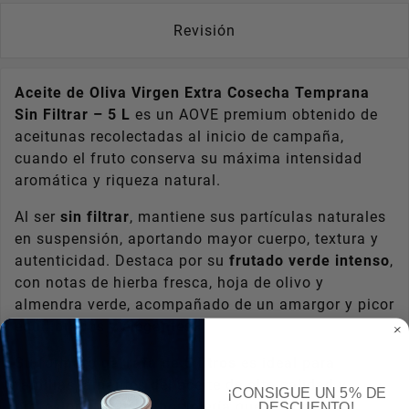
Revisión
Aceite de Oliva Virgen Extra Cosecha Temprana
Sin Filtrar – 5 L
es un AOVE premium obtenido de
aceitunas recolectadas al inicio de campaña,
cuando el fruto conserva su máxima intensidad
aromática y riqueza natural.
Al ser
sin filtrar
, mantiene sus partículas naturales
en suspensión, aportando mayor cuerpo, textura y
autenticidad. Destaca por su
frutado verde intenso
,
con notas de hierba fresca, hoja de olivo y
almendra verde, acompañado de un amargor y picor
equilibrados y elegantes.
Su formato
garrafa de 5 litros
es ideal para
familias, amantes del aceite de alta calidad y
¡CONSIGUE UN 5% DE
profesionales de la hostelería que buscan
DESCUENTO!