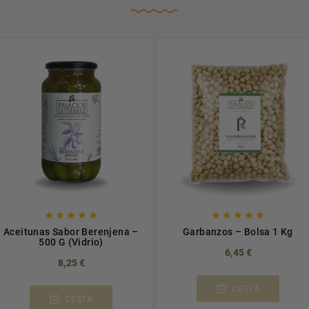










Aceitunas Sabor Berenjena –
Garbanzos – Bolsa 1 Kg
500 G (Vidrio)
6,45 €
8,25 €
CESTA
CESTA