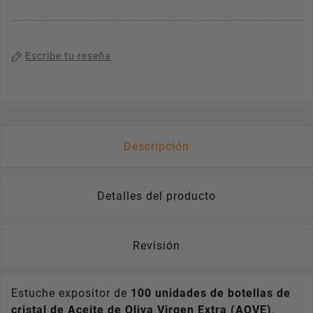
Escribe tu reseña
Descripción
Detalles del producto
Revisión
¡CONSIGUE UN 5% DE
DESCUENTO!
Estuche expositor de
100 unidades de botellas de
cristal de Aceite de Oliva Virgen Extra (AOVE)
,
Regístrate para recibir el descuento.