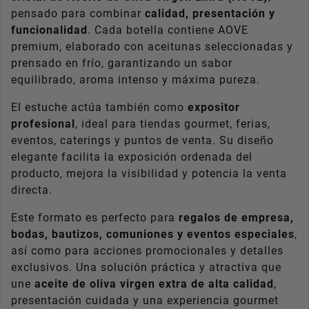
pensado para combinar
calidad, presentación y
Email
funcionalidad
. Cada botella contiene AOVE
premium, elaborado con aceitunas seleccionadas y
*
Acepto las condiciones
generales y la política de
prensado en frío, garantizando un sabor
confidencialidad
equilibrado, aroma intenso y máxima pureza.
REGISTRATE
El estuche actúa también como
expositor
profesional
, ideal para tiendas gourmet, ferias,
eventos, caterings y puntos de venta. Su diseño
elegante facilita la exposición ordenada del
producto, mejora la visibilidad y potencia la venta
directa.
Este formato es perfecto para
regalos de empresa,
bodas, bautizos, comuniones y eventos especiales
,
así como para acciones promocionales y detalles
exclusivos. Una solución práctica y atractiva que
une
aceite de oliva virgen extra de alta calidad
,
presentación cuidada y una experiencia gourmet