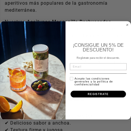
aperitivos más populares de la gastronomía
mediterránea.
Nuestras
Aceitunas Manzanilla Deshuesadas
Sabor Anchoa Gourmet
destacan por su textura
firme, su equilibrio entre suavidad e intensidad y su
práctico formato deshuesado, ideal para disfrutar
¡CONSIGUE UN 5% DE
cómodamente en cualquier momento.
DESCUENTO!
Regístrate para recibir el descuento.
Este pack contiene
6 tarros de 500 g
, perfecto para
Email
familias, celebraciones, hostelería o para quienes
disfrutan de un aperitivo tradicional de máxima
*
Acepto las condiciones
calidad.
generales y la política de
confidencialidad
Características
REGISTRATE
✔ Aceitunas manzanilla deshuesadas.
✔ Delicioso sabor a anchoa.
✔ Textura firme y jugosa.